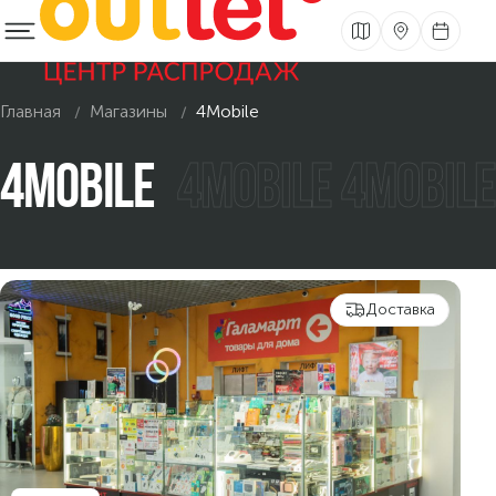
Главная
Магазины
4Mobile
4MOBILE
4MOBILE 4MOBILE
Доставка
Что такое Cookie?
Cookie (англ. cookies) являются текстовым файлом,
сохраненным в браузере компьютера (мобильного
устройства) пользователя официального интернет-
сайта ООО «Табак-инвест» (далее — сайт) при его